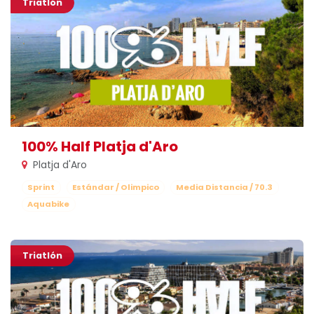
Triatlón
100% Half Platja d'Aro
Platja d'Aro
Sprint
Estándar / Olimpico
Media Distancia / 70.3
Aquabike
Triatlón