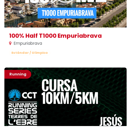
100% Half T1000 Empuriabrava
Empuriabrava
Estándar / Olimpico
Running