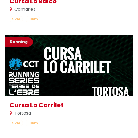
Cursa Lo Balcó
Camarles
5km
10km
Running
Cursa Lo Carrilet
Tortosa
5km
10km