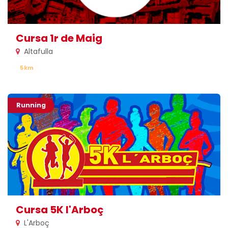
Cursa 1r de Maig
Altafulla
5km
Running
Cursa 5K l'Arboç
L'Arboç