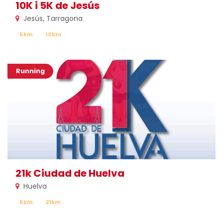
10K i 5K de Jesús
Jesús, Tarragona
5km
10km
Running
21k Ciudad de Huelva
Huelva
5km
21km