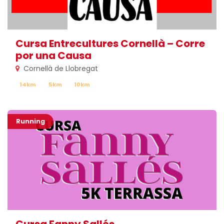
Cursa Entrecultures Cornellà – Corre
por una Causa
Cornellà de Llobregat
14km
5km
10km
Running
Cursa Fanny Sallés