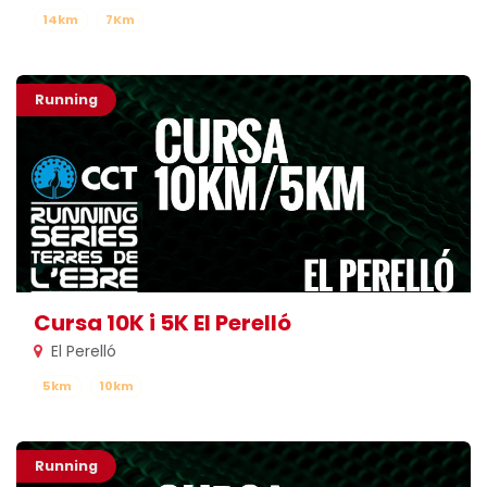
14km
7Km
Running
Cursa 10K i 5K El Perelló
El Perelló
5km
10km
Running