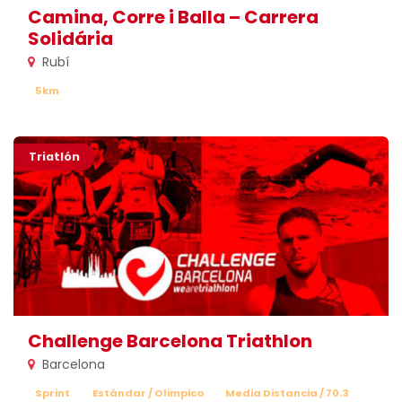
Camina, Corre i Balla – Carrera
Solidária
Rubí
5km
Triatlón
Challenge Barcelona Triathlon
Barcelona
Sprint
Estándar / Olimpico
Media Distancia / 70.3