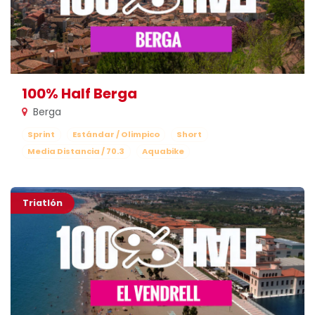
100% Half Berga
Berga
Sprint
Estándar / Olimpico
Short
Media Distancia / 70.3
Aquabike
Triatlón