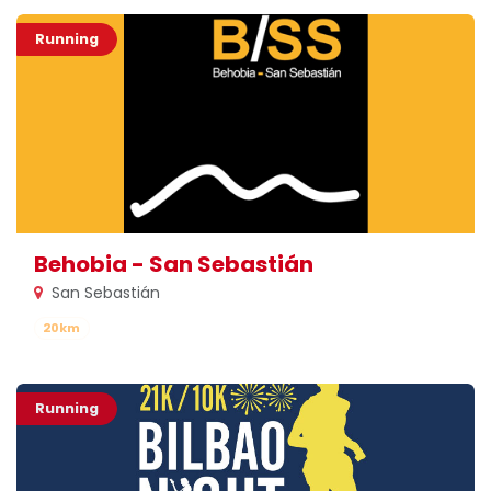
Running
Behobia - San Sebastián
San Sebastián
20km
Running