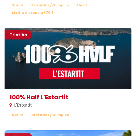
Sprint
Estándar / Olimpico
Short
Media Distancia / 70.3
Triatlón
100% Half L'Estartit
L'Estartit
Sprint
Estándar / Olimpico