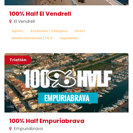
100% Half El Vendrell
El Vendrell
Sprint
Estándar / Olimpico
Short
Media Distancia / 70.3
Aquabike
Triatlón
100% Half Empuriabrava
Empuriabrava