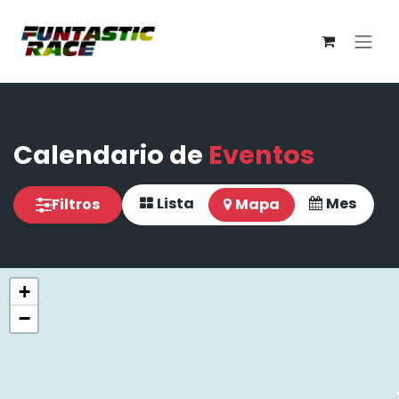
Ir al contenido
Calendario de
Eventos
Lista
Mes
Filtros
Mapa
+
−