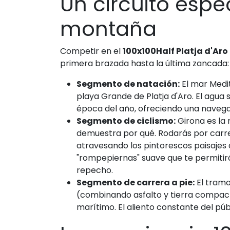
Un circuito esp
montaña
Competir en el
100x100Half Platja d'Aro
primera brazada hasta la última zancada:
Segmento de natación:
El mar Medi
playa Grande de Platja d'Aro. El agua
época del año, ofreciendo una navega
Segmento de ciclismo:
Girona es la 
demuestra por qué. Rodarás por carre
atravesando los pintorescos paisajes 
"rompepiernas" suave que te permitirá
repecho.
Segmento de carrera a pie:
El tramo
(combinando asfalto y tierra compacta
marítimo. El aliento constante del pú