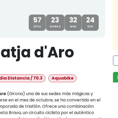
57
23
32
24
DÍAS
HORAS
MIN
SEG
latja d'Aro
ia Distancia / 70.3
Aquabike
Aro
(Girona) una de sus sedes más mágicas y
rse en el mes de octubre, se ha convertido en el
emporada de triatlón. Ofrece una combinación
sta Brava, un circuito ciclista por el auténtico