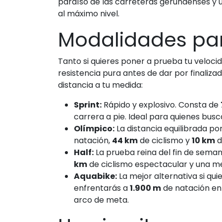
paraíso de las carreteras gerundenses y 
al máximo nivel.
Modalidades para
Tanto si quieres poner a prueba tu veloci
resistencia pura antes de dar por finaliza
distancia a tu medida:
Sprint:
Rápido y explosivo. Consta de
carrera a pie. Ideal para quienes bus
Olímpico:
La distancia equilibrada po
natación,
44 km
de ciclismo y
10 km
d
Half:
La prueba reina del fin de sema
km
de ciclismo espectacular y una 
Aquabike:
La mejor alternativa si qui
enfrentarás a
1.900 m
de natación en
arco de meta.