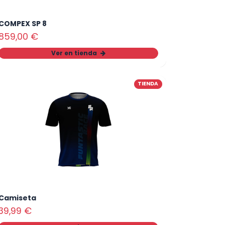
COMPEX SP 8
859,00
€
Ver en tienda
TIENDA
Camiseta
39,99
€