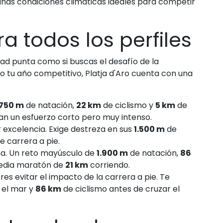
unas condiciones climáticas ideales para competir
 todos los perfiles
dad punta como si buscas el desafío de la
do tu año competitivo, Platja d'Aro cuenta con una
750 m
de natación,
22 km
de ciclismo y
5 km
de
can un esfuerzo corto pero muy intenso.
r excelencia. Exige destreza en sus
1.500 m
de
e carrera a pie.
na. Un reto mayúsculo de
1.900 m
de natación,
86
media maratón de
21 km
corriendo.
eres evitar el impacto de la carrera a pie. Te
 el mar y
86 km
de ciclismo antes de cruzar el