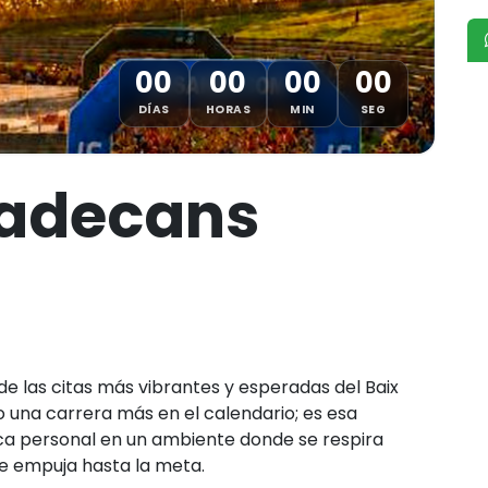
00
00
00
00
DÍAS
HORAS
MIN
SEG
ladecans
e las citas más vibrantes y esperadas del Baix
o una carrera más en el calendario; es esa
ca personal en un ambiente donde se respira
te empuja hasta la meta.