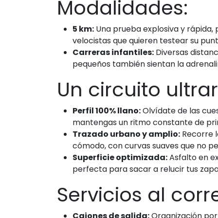
Modalidades:
5 km:
Una prueba explosiva y rápida,
velocistas que quieren testear su punt
Carreras infantiles:
Diversas distan
pequeños también sientan la adrenali
Un circuito ultra
Perfil 100% llano:
Olvídate de las cue
mantengas un ritmo constante de princ
Trazado urbano y amplio:
Recorre la
cómodo, con curvas suaves que no pe
Superficie optimizada:
Asfalto en e
perfecta para sacar a relucir tus zapa
Servicios al corr
Cajones de salida:
Organización por