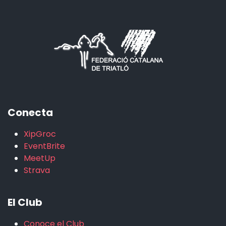
Conecta
XipGroc
EventBrite
MeetUp
Strava
El Club
Conoce el Club