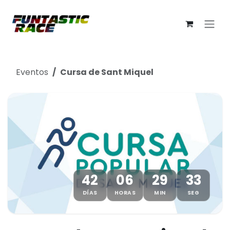
Ir al contenido
Eventos
Cursa de Sant Miquel
42
06
29
32
DÍAS
HORAS
MIN
SEG