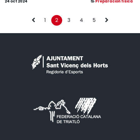
24 oct 2024
Preparacion física
1
2
3
4
5