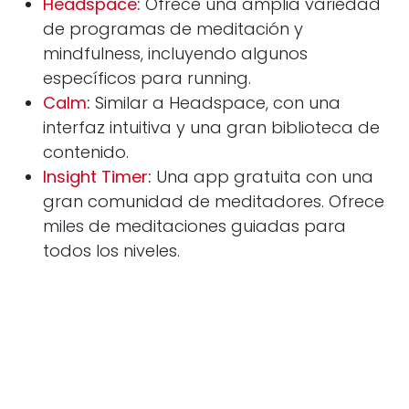
Headspace
:
Ofrece una amplia variedad
de programas de meditación y
mindfulness, incluyendo algunos
específicos para running.
Calm
:
Similar a Headspace, con una
interfaz intuitiva y una gran biblioteca de
contenido.
Insight Timer
:
Una app gratuita con una
gran comunidad de meditadores. Ofrece
miles de meditaciones guiadas para
todos los niveles.
Libros:
"El arte de correr"
de Haruki Murakami: Un
libro que combina la autobiografía con la
reflexión sobre la experiencia de correr.
"Mente en calma, cuerpo en movimiento"