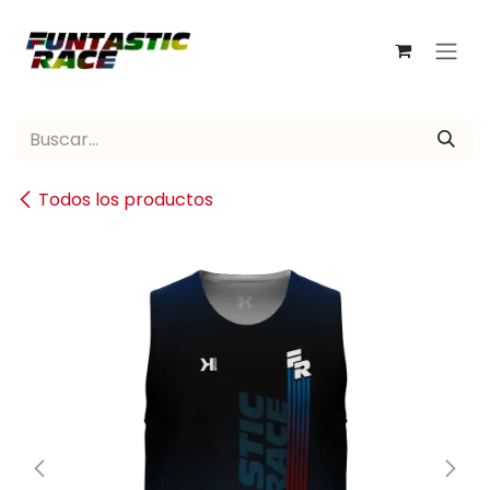
Ir al contenido
Todos los productos